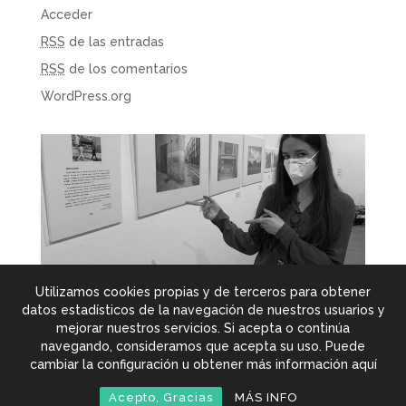
Acceder
RSS
de las entradas
RSS
de los comentarios
WordPress.org
Utilizamos cookies propias y de terceros para obtener
datos estadísticos de la navegación de nuestros usuarios y
mejorar nuestros servicios. Si acepta o continúa
navegando, consideramos que acepta su uso. Puede
© Copyright 2025 Belén Vieyra Calderoni
- Todos los
cambiar la configuración u obtener más información aquí
derechos reservados -
Política de privacidad
-
Acepto, Gracias
MÁS INFO
Diseño: Tremolacha