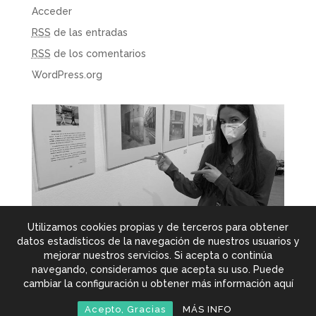
Acceder
RSS
de las entradas
RSS
de los comentarios
WordPress.org
Utilizamos cookies propias y de terceros para obtener
datos estadísticos de la navegación de nuestros usuarios y
mejorar nuestros servicios. Si acepta o continúa
navegando, consideramos que acepta su uso. Puede
© Copyright 2025 Belén Vieyra Calderoni
- Todos los
cambiar la configuración u obtener más información aquí
derechos reservados -
Política de privacidad
-
Acepto, Gracias
MÁS INFO
Diseño: Tremolacha