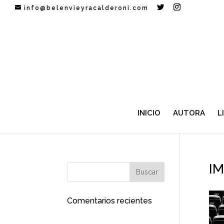
info@belenvieyracalderoni.com
INICIO
AUTORA
L
I
Comentarios recientes