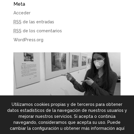
Meta
Acceder
RSS
de las entradas
RSS
de los comentarios
WordPress.org
Utilizamos cookies propias y de terceros para obtener
datos estadísticos de la navegación de nuestros usuarios y
mejorar nuestros servicios. Si acepta o continúa
navegando, consideramos que acepta su uso. Puede
© Copyright 2025 Belén Vieyra Calderoni
- Todos los
cambiar la configuración u obtener más información aquí
derechos reservados -
Política de privacidad
-