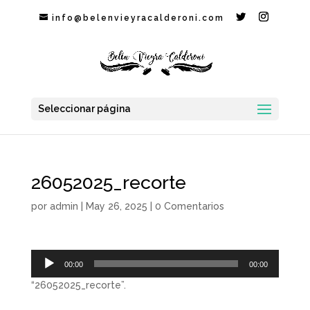
info@belenvieyracalderoni.com
Seleccionar página
26052025_recorte
por
admin
|
May 26, 2025
|
0 Comentarios
Reproductor
00:00
00:00
de
“26052025_recorte”.
audio